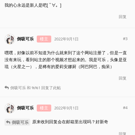
我的心永远是新人是吧[ ﾟ∀。]
回复
倒吸可乐
楼主
#
3
2022年9月1日
嘿嘿，好像以前不知道为什么就来到了这个网站注册了，但是一直
没有来玩，看到站主的那个视频才想起来的。我是可乐，头像是亚
琉（火星之一），是稀有的爱莉安娜厨（阿巴阿巴，痴呆）
回复
倒吸可乐
和
%%1
回复了此帖
倒吸可乐
楼主
#
4
2022年9月1日
原来收到回复会在邮箱里出现吗？好新奇
倒吸可乐
回复