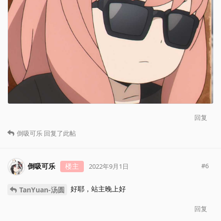
回复
倒吸可乐
回复了此帖
倒吸可乐
楼主
#
6
2022年9月1日
好耶，站主晚上好
TanYuan-汤圆
回复