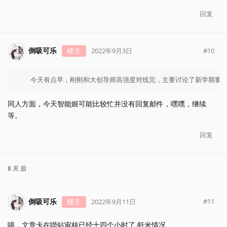
回复
倒吸可乐
楼主
#
10
2022年9月3日
    今天有点早，刚刚和大创导师高强度对线完，主要讨论了新学期要
同人方面，今天智能姬可能比较忙并没有回复邮件，嘿嘿，继续
等。
回复
8 天
后
倒吸可乐
楼主
#
11
2022年9月11日
喵，文章卡在哔站审核已经十四个小时了,虾米情况