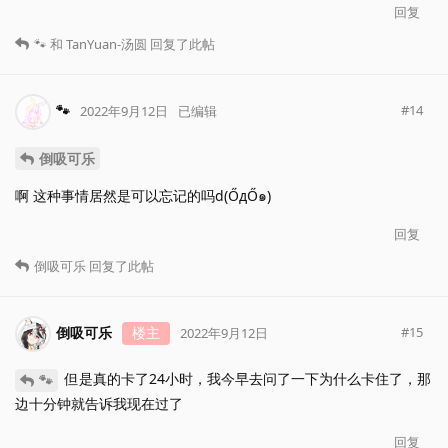
回复
🐾
和
TanYuan-汤圆
回复了此帖
🐾
#
14
2022年9月12日
已编辑
倒吸可乐
啊 这种事情居然是可以忘记的吗d(ŐдŐ๑)
回复
倒吸可乐
回复了此帖
倒吸可乐
楼主
#
15
2022年9月12日
但是真的卡了24小时，我今早去问了一下为什么卡住了，那
🐾
边十分钟就告诉我现在过了
回复