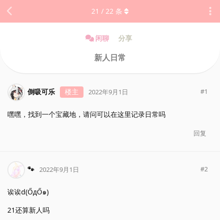
21
/
22
条
闲聊
分享
新人日常
倒吸可乐
楼主
#
1
2022年9月1日
嘿嘿，找到一个宝藏地，请问可以在这里记录日常吗
回复
🐾
#
2
2022年9月1日
诶诶d(ŐдŐ๑)
21还算新人吗