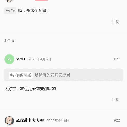
嗷，是这个意思！
🐾
回复
3 年
后
%
%%1
#
21
2025年4月5日
是稀有的爱莉安娜厨
倒吸可乐
太好了，我也是爱莉安娜厨🥰
回复
🌊优莉卡大人🍉
#
22
2025年4月6日