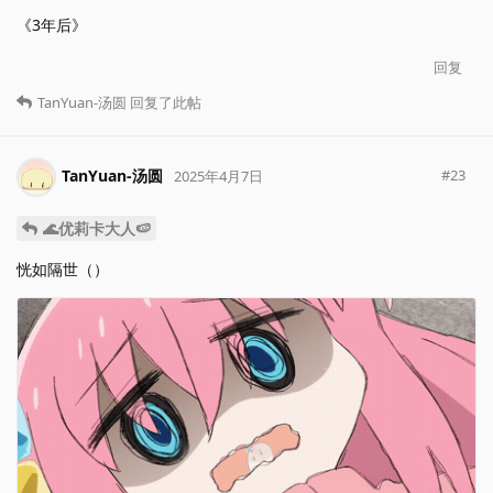
《3年后》
回复
TanYuan-汤圆
回复了此帖
TanYuan-汤圆
#
23
2025年4月7日
🌊优莉卡大人🍉
恍如隔世（）