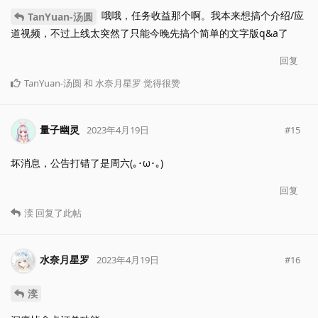
哦哦，任务收益那个啊。我本来想搞个介绍/应
TanYuan-汤圆
道视频，不过上线太突然了只能今晚先搞个简单的文字版q&a了
回复
TanYuan-汤圆
和
水奈月星罗
觉得很赞
量子幽灵
#
15
2023年4月19日
坏消息，公告打错了是周六(｡･ω･｡)
回复
湙
回复了此帖
水奈月星罗
#
16
2023年4月19日
湙