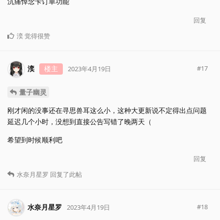
沉痛悼念卡订单功能
回复
湙
觉得很赞
湙
楼主
#
17
2023年4月19日
量子幽灵
刚才闲的没事还在寻思兽耳这么小，这种大更新说不定得出点问题
延迟几个小时，没想到直接公告写错了晚两天（
希望到时候顺利吧
回复
水奈月星罗
回复了此帖
水奈月星罗
#
18
2023年4月19日