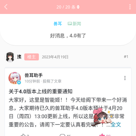
20
/
20
条
兽耳
新闻
好消息，4.0有了
湙
楼主
#
1
2023年4月19日