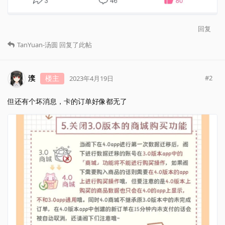
回复
TanYuan-汤圆
回复了此帖
湙
楼主
#
2
2023年4月19日
但还有个坏消息，卡的订单好像都无了