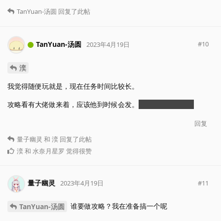
TanYuan-汤圆
回复了此帖
TanYuan-汤圆
#
10
2023年4月19日
湙
我觉得随便玩就是，现在任务时间比较长。
攻略看有大佬做来着，应该他到时候会发。
好像他也在论坛里
回复
量子幽灵
和
湙
回复了此帖
湙
和
水奈月星罗
觉得很赞
量子幽灵
#
11
2023年4月19日
谁要做攻略？我在准备搞一个呢
TanYuan-汤圆