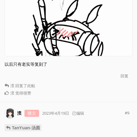
以后只有老实等复刻了
回复
湙
回复了此帖
湙
觉得很赞
湙
楼主
#
9
2023年4月19日
已编辑
TanYuan-汤圆