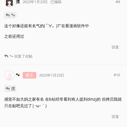
湙
#
9
2023年1月23日
已编辑
🐾
这个好像还挺有名气的( ﾟ∀。)7"在看漫画软件中
之前还用过
回复
🐾
回复了此帖
🐾
楼主
#
10
2023年1月23日
湙
感觉不如大妈之家有名 在b站经常看到有人提到dmzj的 但拷贝我就
只在贴吧见过了|･ω･｀)
回复