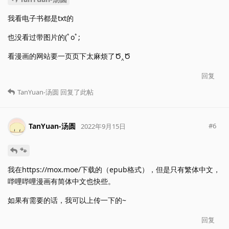
我看电子书都是txt的
也没看过带图片的(ﾟoﾟ;
看漫画的网站要一页页下太麻烦了Ծ‸Ծ
回复
TanYuan-汤圆
回复了此帖
TanYuan-汤圆
#
6
2022年9月15日
🐾
我在https://mox.moe/下载的（epub格式），但是只有繁体中文，
哔哩哔哩漫画有简体中文也快些。
如果有需要的话，我可以上传一下的~
回复