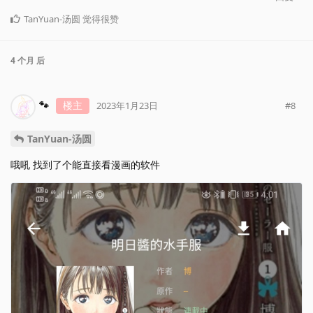
TanYuan-汤圆
觉得很赞
4 个月
后
🐾
楼主
#
8
2023年1月23日
TanYuan-汤圆
哦吼 找到了个能直接看漫画的软件