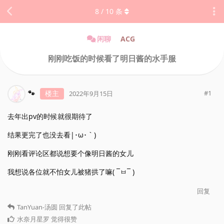
8
/
10
条
闲聊
ACG
刚刚吃饭的时候看了明日酱的水手服
🐾
楼主
#
1
2022年9月15日
去年出pv的时候就很期待了
结果更完了也没去看|･ω･｀)
刚刚看评论区都说想要个像明日酱的女儿
我想说各位就不怕女儿被猪拱了嘛( ¯ㅂ¯ )
回复
TanYuan-汤圆
回复了此帖
水奈月星罗
觉得很赞