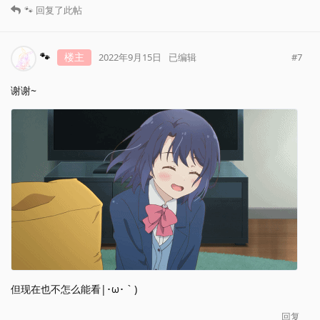
🐾
回复了此帖
🐾
楼主
#
7
2022年9月15日
已编辑
谢谢~
但现在也不怎么能看|･ω･｀)
回复