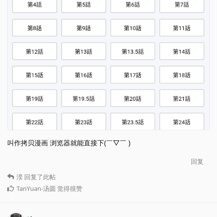
叫作拷贝漫画 浏览器就能直接下(￣▽￣ )​
回复
湙
回复了此帖
TanYuan-汤圆
觉得很赞