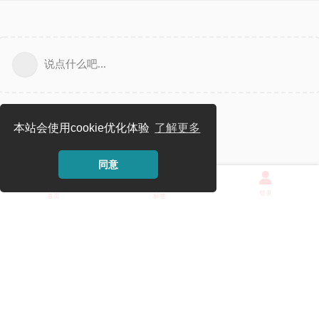
说点什么吧...
本站会使用cookie优化体验
了解更多
同意
登录
首页
标签
Powered by
Flarum
. Theme
OXO
.
IP获取失败
|
T 4000 ms
|
统计
|
监控
mimikkofans.club为非官方论坛，兽耳科技官网为：
www.mimikko.cn