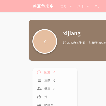
兽耳鱼米乡
官方
其他
关于
xijiang
X
2022年6月4日
注册于
202
回复
0
主题
0
徽章
0
赞
被提及