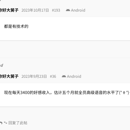
你好大舅子
2023年10月17日
#
193
Android
都是有技术的
ed
你好大舅子
2023年9月23日
#
36
Android
现在每天3400的好感收入，估计五个月就全员高级语音的水平了(° ꈊ °)✧
🐾
回复了此帖