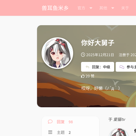
兽耳鱼米乡
官方
其他
关于
你好大舅子
2025年12月21日
注册于
20
回复：中级
参与
20
赞
哎呀，好懒（ﾉ´д｀）
于
爱猫tv
回复
98
主题
2