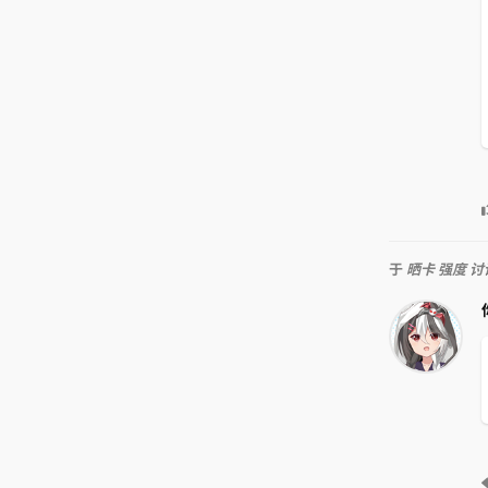
于
晒卡 强度 讨