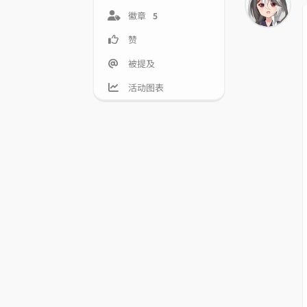
徽章
5
赞
被提及
活动图表