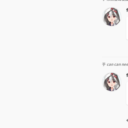
于
can can ne