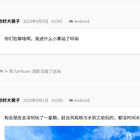
你好大舅子
2023年9月3日
#
1347
Android
你们在聊啥啊，我进什么小黄站了吗🤪
🐾
和
TanYuan-汤圆
回复了此帖
你好大舅子
2023年9月1日
#
1335
Android
和女朋友去深圳玩了一星期，赶台风和核污水到之前玩的，都没时间水