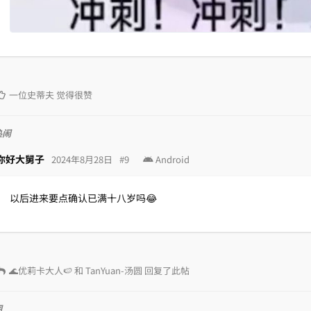
一位史蒂夫
觉得很赞
热闹
你好大舅子
2024年8月28日
#
9
Android
以后进来要点确认已满十八岁吗😂
🌊优莉卡大人🍉
和
TanYuan-汤圆
回复了此帖
图