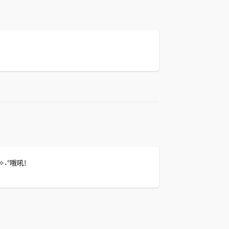
回复
˖°哦吼!
回复