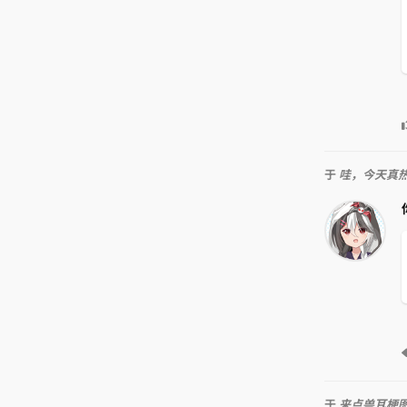
于
哇，今天真
于
来点兽耳梗