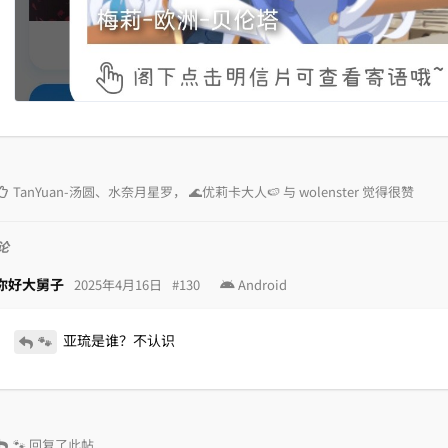
TanYuan-汤圆
、
水奈月星罗
，
🌊优莉卡大人🍉
与
wolenster
觉得很赞
论
你好大舅子
2025年4月16日
#
130
Android
亚琉是谁？不认识
🐾
🐾
回复了此帖