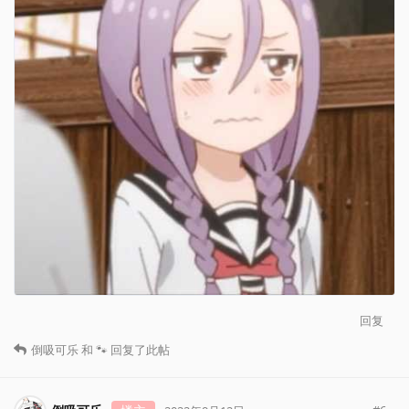
回复
倒吸可乐
和
🐾
回复了此帖