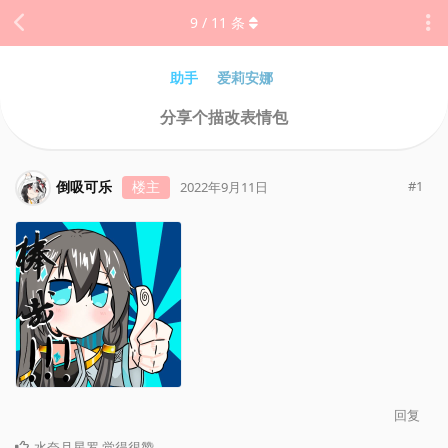
9
/
11
条
助手
爱莉安娜
分享个描改表情包
倒吸可乐
楼主
#
1
2022年9月11日
回复
水奈月星罗
觉得很赞