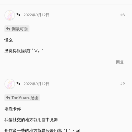
🐾
#
8
2022年9月12日
倒吸可乐
怪么
没觉得很怪嗳[ ﾟ∀。]
回复
🐾
#
9
2022年9月12日
TanYuan-汤圆
塌洗卡你
我偏社交的地方就用雪中見舞
创作多一些的地方就是凌辰(-)赤了[｀・ω]