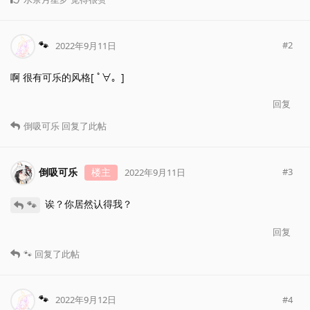
🐾
#
2
2022年9月11日
啊 很有可乐的风格[ ﾟ∀。]
回复
倒吸可乐
回复了此帖
倒吸可乐
楼主
#
3
2022年9月11日
诶？你居然认得我？
🐾
回复
🐾
回复了此帖
🐾
#
4
2022年9月12日