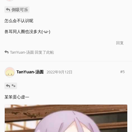
倒吸可乐
怎么会不认识呢
兽耳同人圈也没多大(-ω-)
回复
TanYuan-汤圆
回复了此帖
TanYuan-汤圆
#
5
2022年9月12日
🐾
某笨蛋心虚—