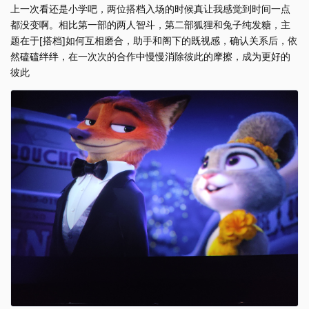
上一次看还是小学吧，两位搭档入场的时候真让我感觉到时间一点
都没变啊。相比第一部的两人智斗，第二部狐狸和兔子纯发糖，主
题在于[搭档]如何互相磨合，助手和阁下的既视感，确认关系后，依
然磕磕绊绊，在一次次的合作中慢慢消除彼此的摩擦，成为更好的
彼此