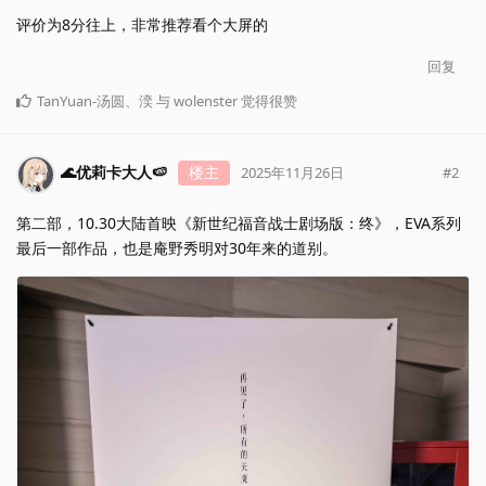
评价为8分往上，非常推荐看个大屏的
回复
TanYuan-汤圆
、
湙
与
wolenster
觉得很赞
🌊优莉卡大人🍉
楼主
#
2
2025年11月26日
第二部，10.30大陆首映《新世纪福音战士剧场版：终》，EVA系列
最后一部作品，也是庵野秀明对30年来的道别。