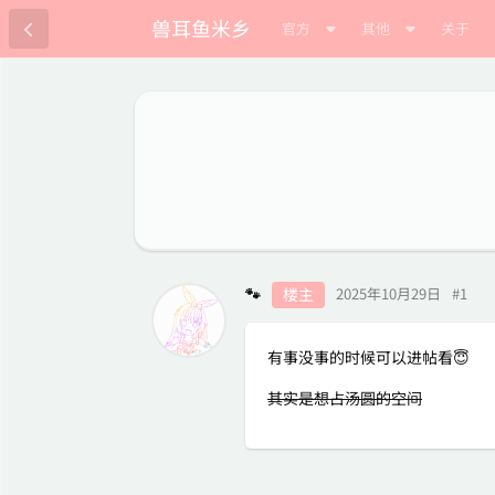
兽耳鱼米乡
官方
其他
关于
🐾
楼主
2025年10月29日
#
1
有事没事的时候可以进帖看😇
其实是想占汤圆的空间