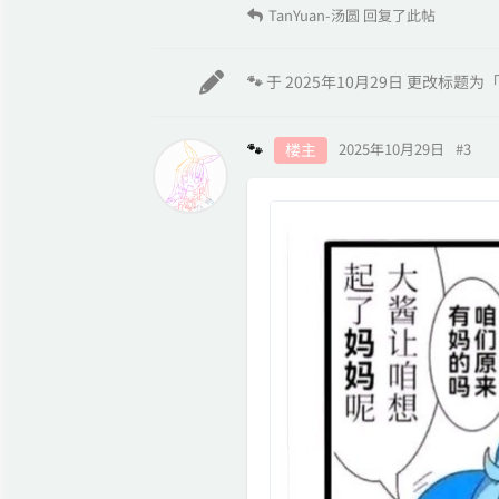
TanYuan-汤圆
回复了此帖
🐾
于
2025年10月29日
更改标题为
🐾
楼主
2025年10月29日
#
3