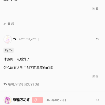
回复
21 天
后
🐾
#
7
2025年8月24日
🐾
体验到一点感觉了
怎么能有人到二创下面骂原作的呢
回复
璀璨万花筒
回复了此帖
璀璨万花筒
楼主
#
8
2025年8月25日