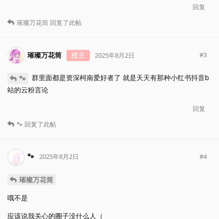
回复
璀璨万花筒
回复了此帖
璀璨万花筒
楼主
#
3
2025年8月2日
群里面都是资深柯南爱好者了 就是天天有那种小红书抖音b
🐾
站的云粉言论
回复
🐾
回复了此帖
🐾
#
4
2025年8月2日
璀璨万花筒
哦不是
应该说我关心的圈子没什么人（