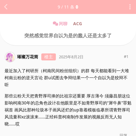
9
/
11
条
闲聊
ACG
突然感觉世界自以为是的蠢人还是太多了
璀璨万花筒
楼主
#
1
2025年8月2日
最近加入了柯研所（柯南民间粉丝组织）的群 每天都能看到一大堆
柯南云粉的逆天言论 群u试图去争辩结果一个一个自以为是狡辩不
听
那些云粉天天把青野厚司捧的比祖宗还重要 厚古薄今 须藤昌朋这位
影响柯南30年的总角色设计在他眼里是不如青野厚司的“犀牛鼻”罪魁
祸首 画风比那种垃圾本子画风还烂的up靠着模板临摹所谓青野厚司
风流量和xz滚滚来……正经科普柯南制作发展的视频反而无人知
晓……哎
回复