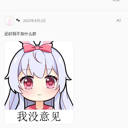
🐾
#
2
2025年8月2日
还好我不加什么群