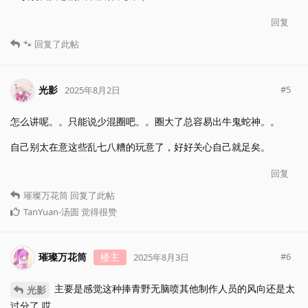
回复
🐾
回复了此帖
光影
#
5
2025年8月2日
怎么讲呢。。只能说少混圈吧。。圈大了总容易出牛鬼蛇神。。
自己别太在意这些乱七八糟的玩意了，好好关心自己就足矣。
回复
璀璨万花筒
回复了此帖
TanYuan-汤圆
觉得很赞
璀璨万花筒
楼主
#
6
2025年8月3日
主要是感觉这种捧青野无脑喷其他制作人员的风向还是太
光影
过分了 哎