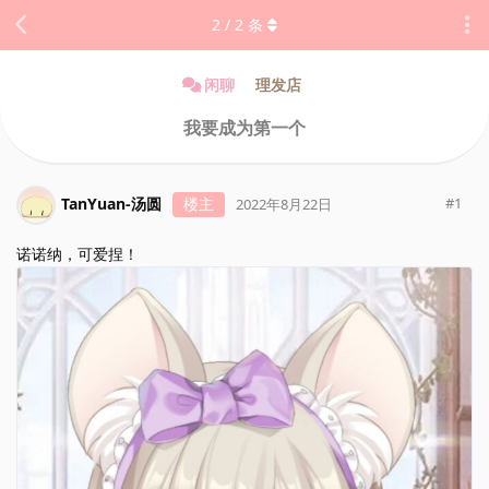
2
/
2
条
闲聊
理发店
我要成为第一个
TanYuan-汤圆
楼主
#
1
2022年8月22日
诺诺纳，可爱捏！