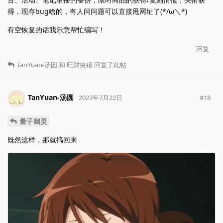
得，现存bug啥的，有人问问题可以直接甩网址了(*/ω＼*)
有空恢复的话我乐意帮忙编写！
回复
TanYuan-汤圆
和
旺财突稽
回复了此帖
TanYuan-汤圆
#
18
2023年7月22日
量子幽灵
既然这样，那就搞回来