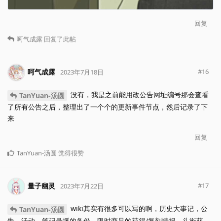
回复
呵气成露
回复了此帖
呵气成露
#
16
2023年7月18日
没有，我是之前能用改公告网址编号那会查看
TanYuan-汤圆
了所有公告之后，整理出了一个个的更新事件节点，然后记录了下
来
回复
TanYuan-汤圆
觉得很赞
量子幽灵
#
17
2023年7月22日
wiki其实有很多可以写的啊，历史大事记，公
TanYuan-汤圆
告、活动、笔记录播的备份，限时商品的获得/复刻情报，头衔获