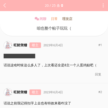
20
/
25
条
闲聊
日常
理发店
咱也整个帖子玩玩（
旺财突稽
楼主
#
1
2023年6月4日
来晚了银趴呢.jpg（x
话说这啥时候这么多人了，上次看还全是8主一个人蛋鸡贴吧（
回复
旺财突稽
楼主
#
2
2023年6月4日
话说之前我记得扣字上去也有特效来着咋没了