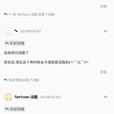
回复
🐾
和
TanYuan-汤圆
回复了此帖
🐾
#
5
2023年6月4日
旺财突稽
这就得问汤圆了
老实说 现在这个有时候会卡感觉挺花瓶的(〜￣△￣)〜
回复
旺财突稽
回复了此帖
TanYuan-汤圆
#
6
2023年6月4日
旺财突稽