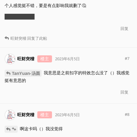
个人感觉挺不错，要是有点影响我就删了🤔
主打个花里胡哨
回复
旺财突稽
回复了此帖
旺财突稽
楼主
#
7
2023年6月5日
我意思是之前扣字的特效怎么没了（）我感觉
TanYuan-汤圆
挺有意思的
回复
旺财突稽
楼主
#
8
2023年6月5日
啊这卡吗（）我没觉得
🐾