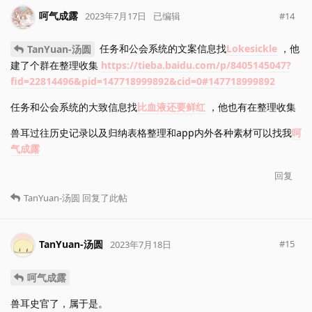
呵气成露
#
14
2023年7月17日
已编辑
任务和公会系统的文案信息找
Lokesickle
，他
TanYuan-汤圆
建了个群在整理收集
https://tieba.baidu.com/p/8405145047?
fid=22814496&pid=147718999892&cid=0#147718999892
任务和公会系统的大致信息找
比血液还要鲜红
，他也有在整理收集
兽耳过往历史记录以及归纳表格整理和app内外各种素材可以找我
呵
气成露
回复
TanYuan-汤圆
回复了此帖
TanYuan-汤圆
#
15
2023年7月18日
呵气成露
兽耳史官了，属于是。