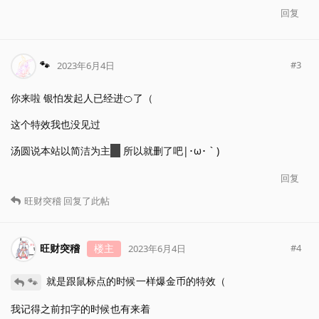
回复
🐾
#
3
2023年6月4日
你来啦 银怕发起人已经进🍊了（
这个特效我也没见过
汤圆说本站以简洁为主
懒
所以就删了吧|･ω･｀)
回复
旺财突稽
回复了此帖
旺财突稽
楼主
#
4
2023年6月4日
就是跟鼠标点的时候一样爆金币的特效（
🐾
我记得之前扣字的时候也有来着