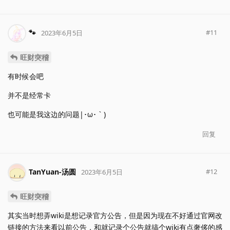
🐾
#
11
2023年6月5日
旺财突稽
有时候会吧
并不是经常卡
也可能是我这边的问题|･ω･｀)
回复
TanYuan-汤圆
#
12
2023年6月5日
旺财突稽
其实当时想弄wiki是想记录官方公告，但是因为现在不好通过官网改
链接的方法来看以前公告，和就记录个公告就搞个wiki有点奢侈的感