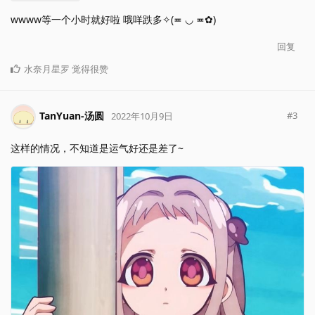
wwww等一个小时就好啦 哦咩跌多✧(≖ ◡ ≖✿)
回复
水奈月星罗
觉得很赞
TanYuan-汤圆
#
3
2022年10月9日
这样的情况，不知道是运气好还是差了~