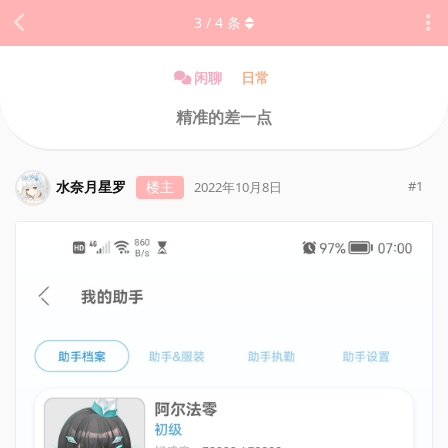
3
/
4
条
闲聊
日常
精准的差一点
水奈月星罗
楼主
#
1
2022年10月8日