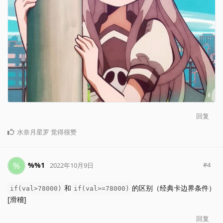
回复
水奈月星罗
觉得很赞
%
%%1
#
4
2022年10月9日
和
的区别（经典卡边界条件）
if(val>78000)
if(val>=78000)
[滑稽]
回复