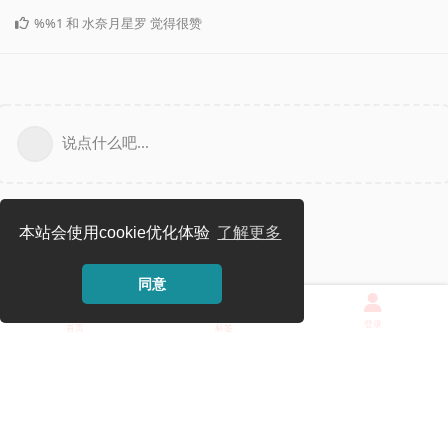
%%1
和
水奈月星罗
觉得很赞
说点什么吧...
本站会使用cookie优化体验
了解更多
同意
登录
首页
标签
Powered by
Flarum
. Theme
OXO
.
访客 216.73.217.33
|
T 1500 ms
|
统计
|
监控
mimikkofans.club为非官方论坛，兽耳科技官网为：
www.mimikko.cn