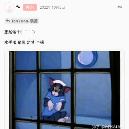
🐾
楼主
#
4
2022年10月5日
TanYuan-汤圆
想起这个( ゜- ゜)
水手服 猫耳 监禁 半裸