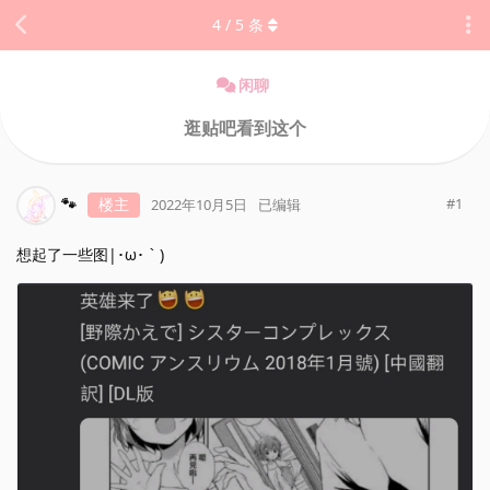
4
/
5
条
闲聊
逛贴吧看到这个
🐾
楼主
#
1
2022年10月5日
已编辑
想起了一些图|･ω･｀)