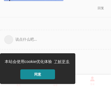
回复
说点什么吧...
本站会使用cookie优化体验
了解更多
同意
登录
首页
标签
Powered by
Flarum
. Theme
OXO
.
访客 216.73.217.35
|
T 2000 ms
|
统计
|
监控