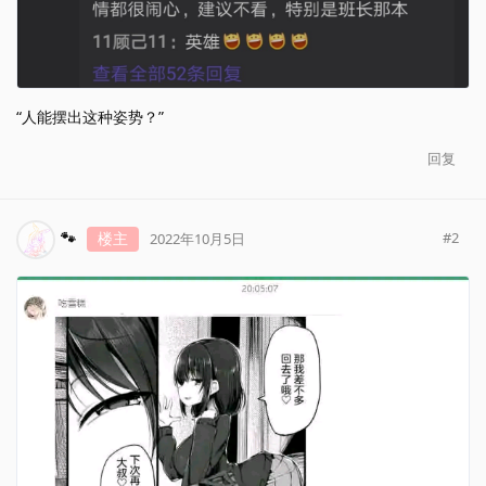
“人能摆出这种姿势？”
回复
🐾
楼主
#
2
2022年10月5日